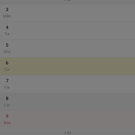
3
Mån
4
Tis
5
Ons
6
Tor
7
Fre
8
Lör
9
Sön
v.33