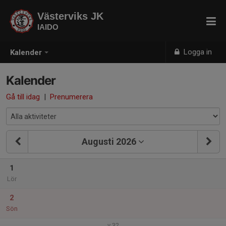
Västerviks JK
IAIDO
Logga in
Kalender
Kalender
Gå till idag
|
Prenumerera
Augusti 2026
1
Lör
2
Sön
v.32