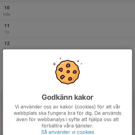
10
Mån
11
Tis
12
Ons
13
Tor
14
Fre
Godkänn kakor
15
Lör
Vi använder oss av kakor (cookies) för att vår
webbplats ska fungera bra för dig. De används
16
även för webbanalys i syfte att hjälpa oss att
Sön
förbättra våra tjänster.
v.34
Så använder vi cookies