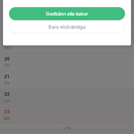
17
Mån
Godkänn alla kakor
18
Bara nödvändiga
Tis
19
Ons
20
Tor
21
Fre
22
Lör
23
Sön
v.35