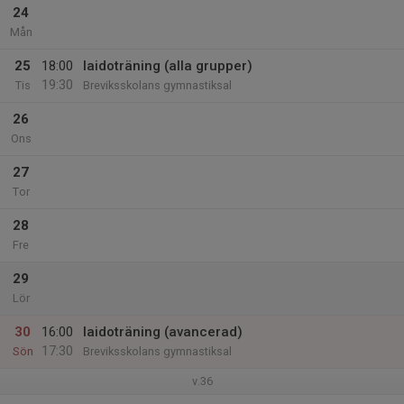
24
Mån
25
18:00
Iaidoträning (alla grupper)
19:30
Tis
Breviksskolans gymnastiksal
26
Ons
27
Tor
28
Fre
29
Lör
30
16:00
Iaidoträning (avancerad)
17:30
Sön
Breviksskolans gymnastiksal
v.36