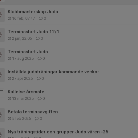
Klubbmästerskap Judo
16 feb, 07:47
0
Terminsstart Judo 12/1
2 jan, 22:05
0
Terminsstart Judo
17 aug 2025
0
Inställda judoträningar kommande veckor
27 apr 2025
0
Kallelse årsmöte
13 mar 2025
0
Betala terminsavgiften
5 feb 2025
0
Nya träningstider och grupper Judo våren -25