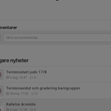
entarer
gare nyheter
Terminsstart judo 17/8
3 aug, 16:47
0
Terminsavslut och gradering barngrupper
18 maj, 17:02
0
Kallelse årsmöte
5 mar, 11:18
0