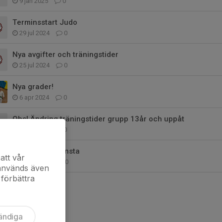
9 jan 2025
0
Terminsstart Judo
29 jul 2024
0
Nya avgifter och träningstider
25 jul 2024
0
Nya grader!
6 apr 2024
0
Obs! Ändring träningstider grupp 13år och uppåt
2 apr 2024
0
Judo för de minsta
att vår
4 mar 2024
0
 används även
 förbättra
ändiga