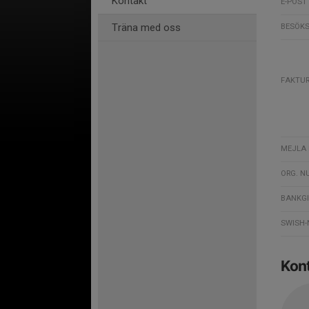
Kontakt
E-POST
Träna med oss
BESÖKS
FAKTU
MEJLA 
ORG. 
BANKG
SWISH
Kon