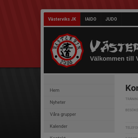
Västerviks JK
IAIDO
JUDO
Välkommen till V
Ko
Hem
TRÄNI
Nyheter
BESÖK
Våra grupper
Kalender
TELEFO