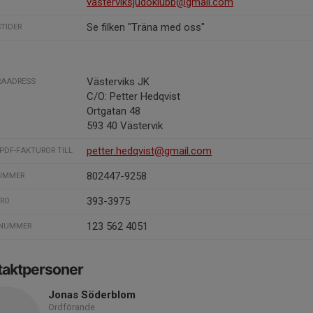
vasterviksjudoklubb@gmail.com
Se filken "Träna med oss"
TIDER
Västerviks JK
RAADRESS
C/O: Petter Hedqvist
Ortgatan 48
593 40 Västervik
petter.hedqvist@gmail.com
PDF-FAKTUROR TILL
802447-9258
NUMMER
393-3975
IRO
123 562 4051
-NUMMER
taktpersoner
Jonas Söderblom
Ordförande