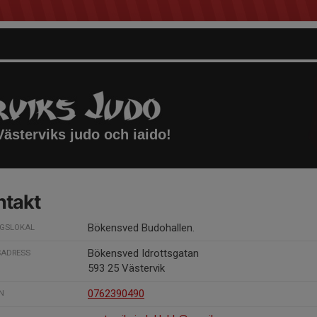
ästerviks judo och iaido!
ntakt
Bökensved Budohallen.
NGSLOKAL
Bökensved Idrottsgatan
SADRESS
593 25 Västervik
0762390490
N