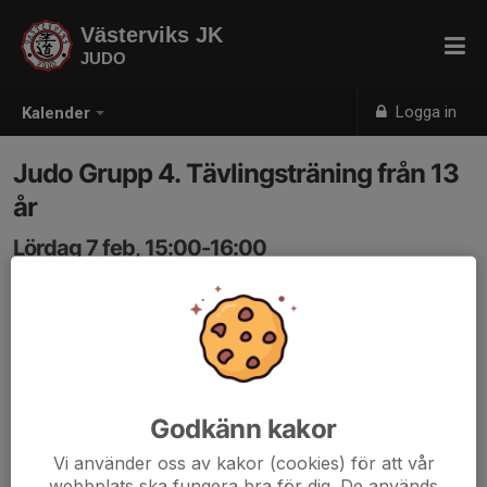
Västerviks JK
JUDO
Logga in
Kalender
Judo Grupp 4. Tävlingsträning från 13
år
Lördag 7 feb, 15:00-16:00
Bökensved Budohallen.
Samling: 15:00
Tävlingsträning från 13 år och uppåt. Du ska ha minst
orange bälte för att deltaga
Godkänn kakor
Vi använder oss av kakor (cookies) för att vår
webbplats ska fungera bra för dig. De används