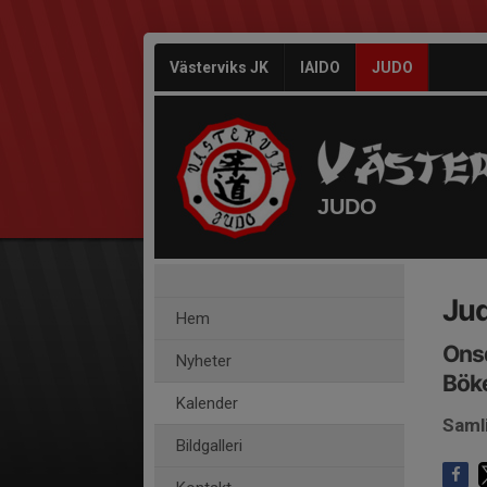
Västerviks JK
IAIDO
JUDO
JUDO
Jud
Hem
Onsd
Nyheter
Bök
Kalender
Saml
Bildgalleri