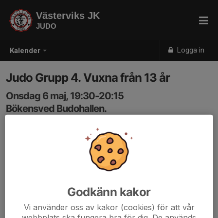
Västerviks JK
JUDO
Logga in
Kalender
Judo Grupp 4. Vuxna från 13 år
Onsdag 6 maj, 19:30-20:15
Bökensved Budohallen.
Samling: 19:30
Godkänn kakor
Vi använder oss av kakor (cookies) för att vår
webbplats ska fungera bra för dig. De används