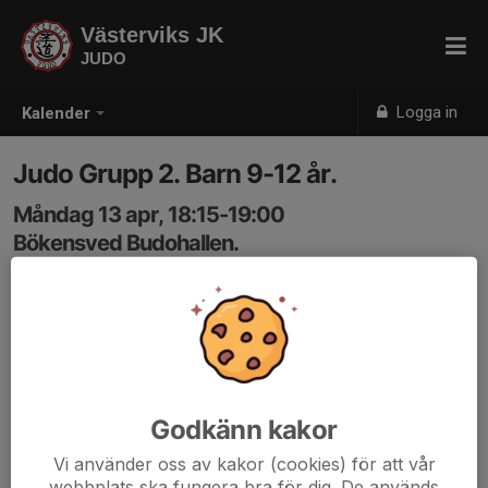
Västerviks JK
JUDO
Logga in
Kalender
Judo Grupp 2. Barn 9-12 år.
Måndag 13 apr, 18:15-19:00
Bökensved Budohallen.
Samling: 18:15
Godkänn kakor
Vi använder oss av kakor (cookies) för att vår
webbplats ska fungera bra för dig. De används