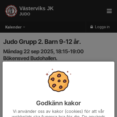
Västerviks JK
JUDO
Logga in
Kalender
Judo Grupp 2. Barn 9-12 år.
Måndag 22 sep 2025, 18:15-19:00
Bökensved Budohallen.
Samling: 18:15
Godkänn kakor
Vi använder oss av kakor (cookies) för att vår
webbplats ska fungera bra för dig. De används