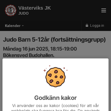
Västerviks JK
JUDO
Logga in
Kalender
Judo Barn 5-12år (fortsättningsgrupp)
Måndag 16 jun 2025, 18:15-19:00
Bökensved Budohallen.
Samling: 18:15, Budohallen
Barn fortsättningsgrupp, minst 1 termin tränat innan
Godkänn kakor
Vi använder oss av kakor (cookies) för att vår
webbplats ska fungera bra för dig. De används