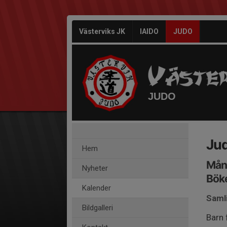
Västerviks JK
IAIDO
JUDO
JUDO
Jud
Hem
Månd
Nyheter
Bök
Kalender
Samli
Bildgalleri
Barn 